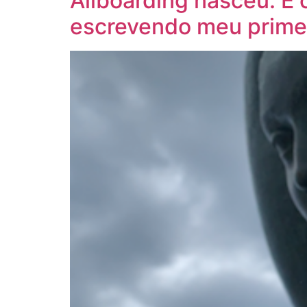
Allboarding nasceu. E 
escrevendo meu primeir