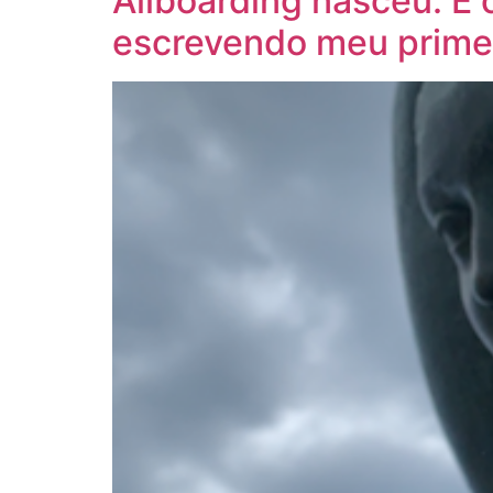
Allboarding nasceu. E 
escrevendo meu primeir