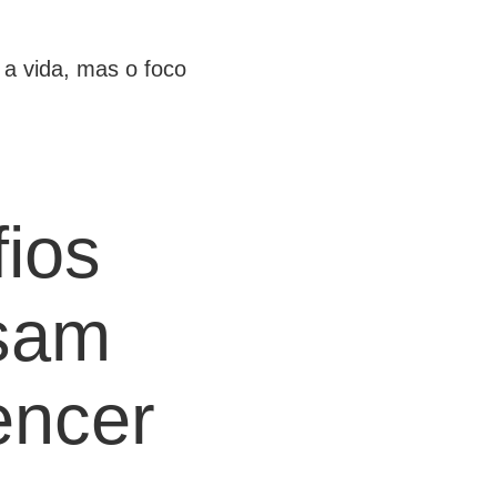
a vida, mas o foco
fios
ssam
encer