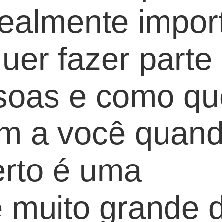
realmente impor
uer fazer parte
soas e como qu
ram a você quan
erto é uma
e muito grande 