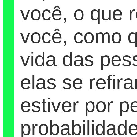
você, o que 
você, como q
vida das pes
elas se refi
estiver por p
probabilidad