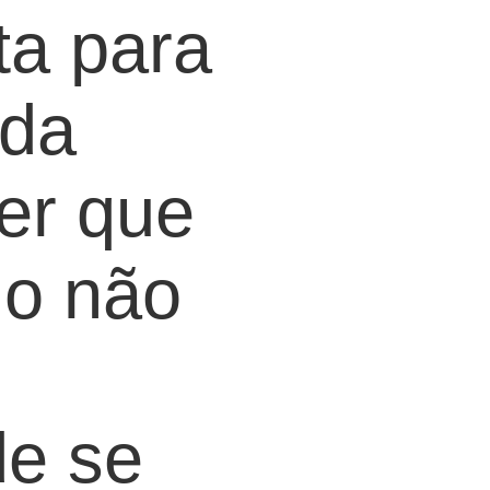
ta para
 da
er que
do não
de se